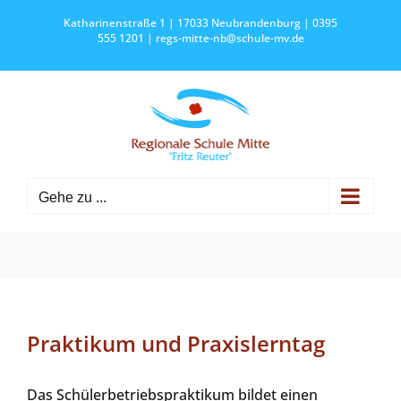
Zum
Katharinenstraße 1 | 17033 Neubrandenburg | 0395
Inhalt
555 1201 |
regs-mitte-nb@schule-mv.de
springen
Gehe zu ...
Praktikum und Praxislerntag
Das Schülerbetriebspraktikum bildet einen