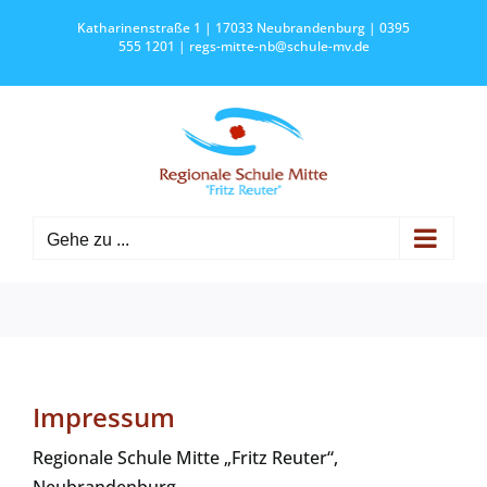
Zum
Katharinenstraße 1 | 17033 Neubrandenburg | 0395
Inhalt
555 1201 |
regs-mitte-nb@schule-mv.de
springen
Gehe zu ...
Impressum
Regionale Schule Mitte „Fritz Reuter“,