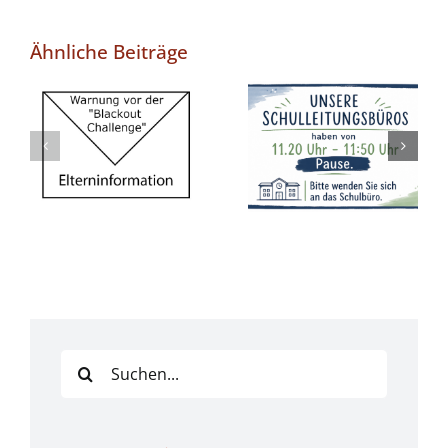
Ähnliche Beiträge
Feste
Pausenzeiten
Warnung vor
in unseren
der „Blackout
Büros ab
Challenge“
Schuljahr
2026/2027
Suche
nach: