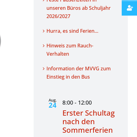
unseren Büros ab Schuljahr
2026/2027
Feste
Hurra, es sind Ferien…
Warnung vor
Pausenzeite
der „Blackout
unseren B
Hinweis zum Rauch-
Challenge“
ab Schulj
Verhalten
2026/20
Information der MVVG zum
Einstieg in den Bus
Aug.
8:00
-
12:00
24
Erster Schultag
nach den
Sommerferien