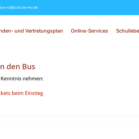
itte-nb@schule-mv.de
nden- und Vertretungsplan
Online-Services
Schulleb
in den Bus
r Kenntnis nehmen:
kets beim Einstieg