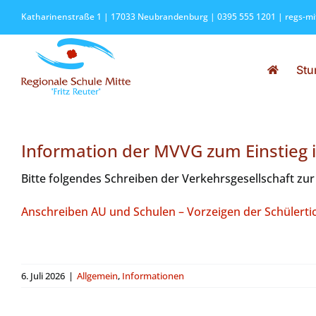
Zum
Katharinenstraße 1 | 17033 Neubrandenburg | 0395 555 1201 |
regs-m
Inhalt
springen
Stu
Information der MVVG zum Einstieg 
Bitte folgendes Schreiben der Verkehrsgesellschaft zu
Anschreiben AU und Schulen – Vorzeigen der Schülertic
6. Juli 2026
|
Allgemein
,
Informationen