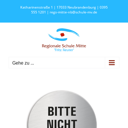
Zum
Katharinenstraße 1 | 17033 Neubrandenburg | 0395
Inhalt
555 1201 |
regs-mitte-nb@schule-mv.de
springen
Gehe zu ...