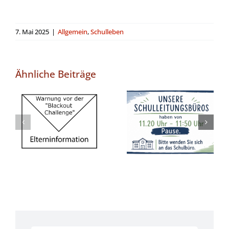
7. Mai 2025
|
Allgemein
,
Schulleben
Ähnliche Beiträge
Feste
Pausenzeiten
Warnung vor
in unseren
der „Blackout
Büros ab
Challenge“
Schuljahr
2026/2027