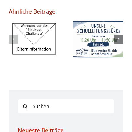
Ähnliche Beiträge
Feste
Pausenzeiten
Warnung vor
in unseren
der „Blackout
Büros ab
Challenge“
Schuljahr
2026/2027
Suche
nach:
Neueste Beiträge