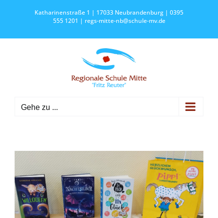
Zum
Katharinenstraße 1 | 17033 Neubrandenburg | 0395
Inhalt
555 1201 |
regs-mitte-nb@schule-mv.de
springen
Gehe zu ...