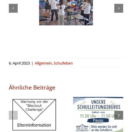
6. April 2023
|
Allgemein
,
Schulleben
Ähnliche Beiträge
Feste
Pausenzeiten
Warnung vor
in unseren
der „Blackout
Büros ab
Challenge“
Schuljahr