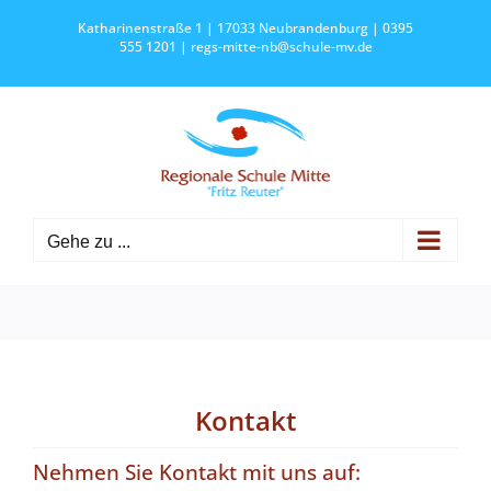
Zum
Katharinenstraße 1 | 17033 Neubrandenburg | 0395
Inhalt
555 1201 |
regs-mitte-nb@schule-mv.de
springen
Gehe zu ...
Kontakt
Nehmen Sie Kontakt mit uns auf: