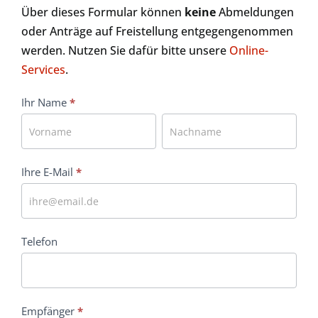
Über dieses Formular können
keine
Abmeldungen
oder Anträge auf Freistellung entgegengenommen
werden. Nutzen Sie dafür bitte unsere
Online-
Services
.
Kontakt
Ihr Name
*
Ihr
Ihr
Name
Name
Ihre E-Mail
*
Telefon
Empfänger
*