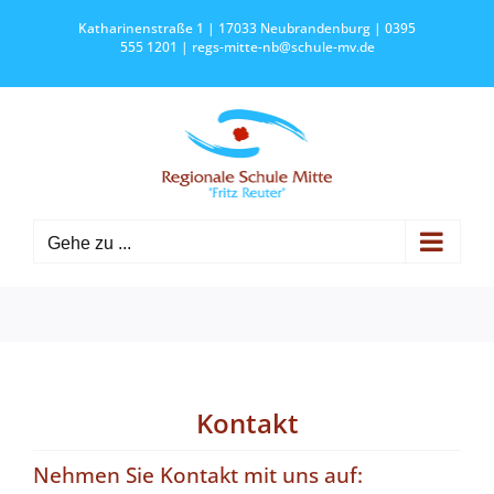
Zum
Katharinenstraße 1 | 17033 Neubrandenburg | 0395
Inhalt
555 1201 |
regs-mitte-nb@schule-mv.de
springen
Gehe zu ...
Kontakt
Nehmen Sie Kontakt mit uns auf: