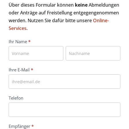
Über dieses Formular können
keine
Abmeldungen
oder Anträge auf Freistellung entgegengenommen
werden. Nutzen Sie dafür bitte unsere
Online-
Services
.
Kontakt
Ihr Name
*
Ihr
Ihr
Name
Name
Ihre E-Mail
*
Telefon
Empfänger
*