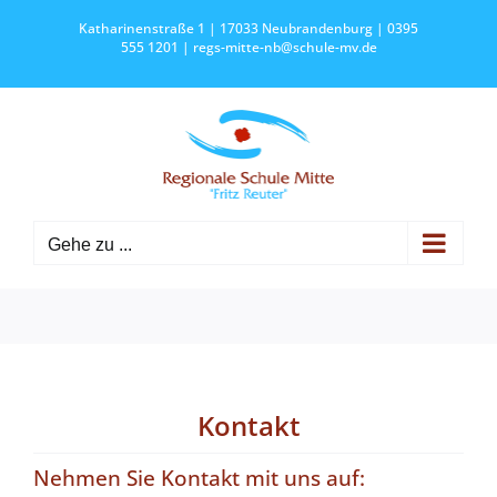
Zum
Katharinenstraße 1 | 17033 Neubrandenburg | 0395
Inhalt
555 1201 |
regs-mitte-nb@schule-mv.de
springen
Gehe zu ...
Kontakt
Nehmen Sie Kontakt mit uns auf: