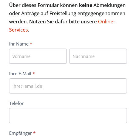
Über dieses Formular können
keine
Abmeldungen
oder Anträge auf Freistellung entgegengenommen
werden. Nutzen Sie dafür bitte unsere
Online-
Services
.
Kontakt
Ihr Name
*
Ihr
Ihr
Name
Name
Ihre E-Mail
*
Telefon
Empfänger
*