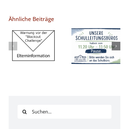
Ähnliche Beiträge
Feste
Pausenzeiten
Warnung vor
in unseren
der „Blackout
Büros ab
Challenge“
Schuljahr
2026/2027
Suche
nach: